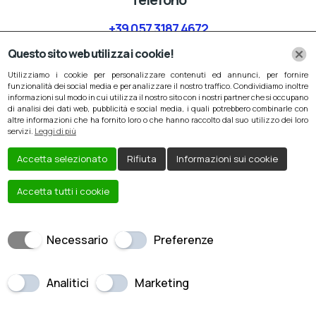
+39 057 3187 4672
Questo sito web utilizza i cookie!
E-Mail
Utilizziamo i cookie per personalizzare contenuti ed annunci, per fornire
rdautosrlpistoia@gmail.com
funzionalità dei social media e per analizzare il nostro traffico. Condividiamo inoltre
informazioni sul modo in cui utilizza il nostro sito con i nostri partner che si occupano
di analisi dei dati web, pubblicità e social media, i quali potrebbero combinarle con
altre informazioni che ha fornito loro o che hanno raccolto dal suo utilizzo dei loro
servizi.
Leggi di più
Accetta selezionato
Rifiuta
Informazioni sui cookie
Accetta tutti i cookie
Creato da
Local Web – Agenzia Web Marketing
Milano
Copyrights © 2022 RD Group SRL - P. IVA
Necessario
Preferenze
02003860471 | Tutti i diritti riservati.
Analitici
Marketing